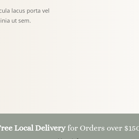
cula lacus porta vel
cinia ut sem.
Free Local Delivery
for Orders over $150