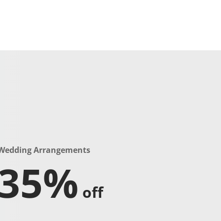
Wedding Arrangements
35%
off